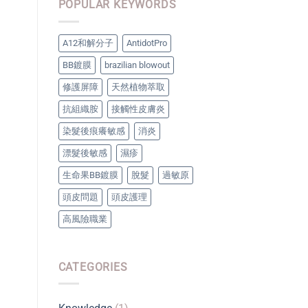
POPULAR KEYWORDS
A12和解分子
AntidotPro
BB鍍膜
brazilian blowout
修護屏障
天然植物萃取
抗組織胺
接觸性皮膚炎
染髮後痕癢敏感
消炎
漂髮後敏感
濕疹
生命果BB鍍膜
脫髮
過敏原
頭皮問題
頭皮護理
高風險職業
CATEGORIES