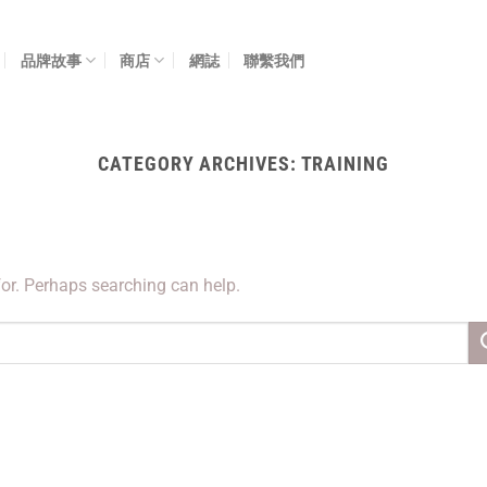
品牌故事
商店
網誌
聯繫我們
CATEGORY ARCHIVES:
TRAINING
for. Perhaps searching can help.