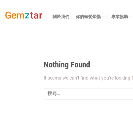
Skip
to
關於我們
你的頭髮煩惱
專業協助
content
Nothing Found
It seems we can’t find what you’re looking 