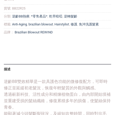
貨號:
BB22R25
分類:
逆齡BB熱療
,
*零售產品*
,
乾旱暗啞
,
逆轉髮齡
標籤:
Anti-Aging
,
brazilian blowout
,
Hairstylist
,
修護
,
免沖洗護髮素
品牌：
Brazilian Blowout REWIND
描述
逆齡BB雙效精華是一款具護色功能的微修復配方，可即時
修正並延緩初老髮況，恢復年輕髮質的外觀與觸感。
透過嶄新科技、活性成分和精煉植物蛋白，由內部開始填補
並重建受損的髮絲纖維，修復累積多年的損傷，使髮絲保持
青春。
能顯著減少頭髮斷裂狀況，及縮短吹整時間，同時對抗毛