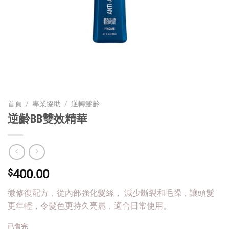
首頁
/
專業協助
/
逆轉髮齡
逆齡BB雙效精華
$
400.00
微修復配方，從內部強化髮絲， 減少斷裂和毛躁，讓頭髮
更年輕，令髮色更持久亮麗，適合日常使用。
已售完