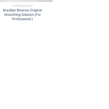
*供專業髮廊使用*
Brazilian Blowout Original
Smoothing Solution (For
Professional )