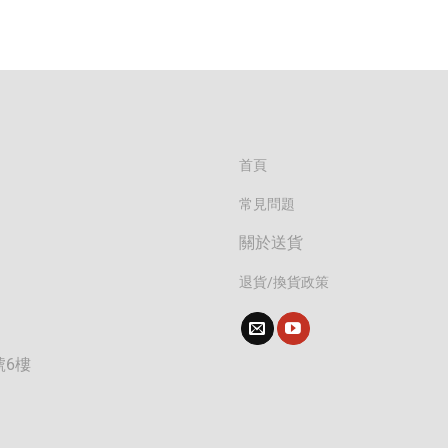
首頁
常見問題
關於送貨
退貨/換貨政策
號6樓