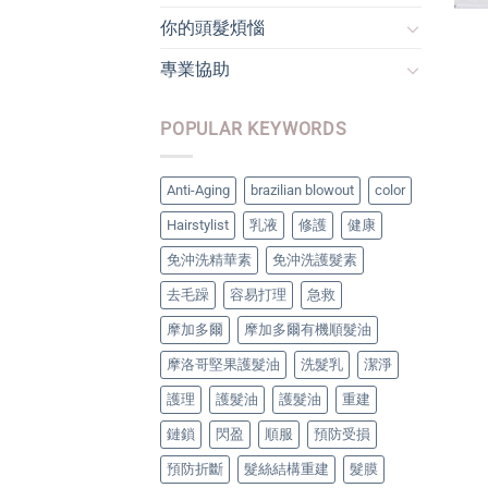
你的頭髮煩惱
專業協助
POPULAR KEYWORDS
Anti-Aging
brazilian blowout
color
Hairstylist
乳液
修護
健康
免沖洗精華素
免沖洗護髮素
去毛躁
容易打理
急救
摩加多爾
摩加多爾有機順髮油
摩洛哥堅果護髮油
洗髮乳
潔淨
護理
護髮油
護髮油
重建
鏈鎖
閃盈
順服
預防受損
預防折斷
髮絲結構重建
髮膜