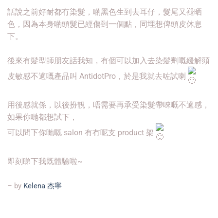
話說之前好耐都冇染髮，啲黑色生到去耳仔，髮尾又褪晒
色，因為本身啲頭髮已經傷到一個點，同埋想俾頭皮休息
下。
後來有髮型師朋友話我知，有個可以加入去染髮劑嘅緩解頭
皮敏感不適嘅產品叫 AntidotPro，於是我就去咗試喇
用後感就係，以後扮靚，唔需要再承受染髮帶唻嘅不適感，
如果你哋都想試下，
可以問下你哋嘅 salon 有冇呢支 product 架
即刻睇下我既體驗啦~
– by
Kelena 杰寧