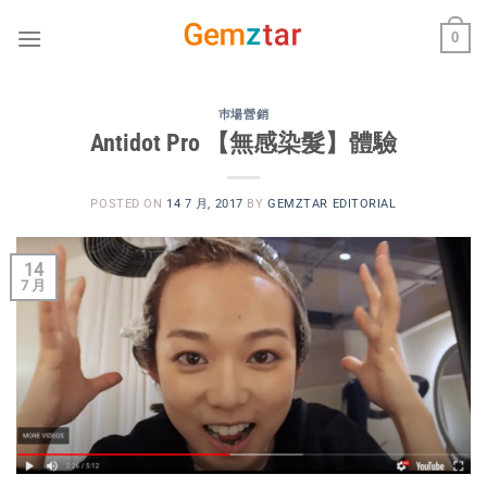
Skip
0
to
content
巿場營銷
Antidot Pro 【無感染髮】體驗
POSTED ON
14 7 月, 2017
BY
GEMZTAR EDITORIAL
14
7 月