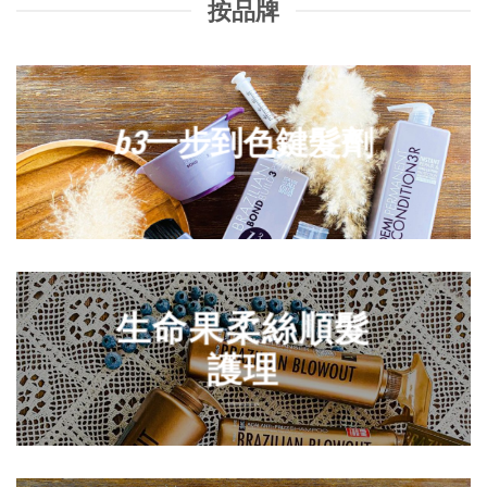
按品牌
b3
一步到色鍵髮劑
生命果柔絲順髮
護理