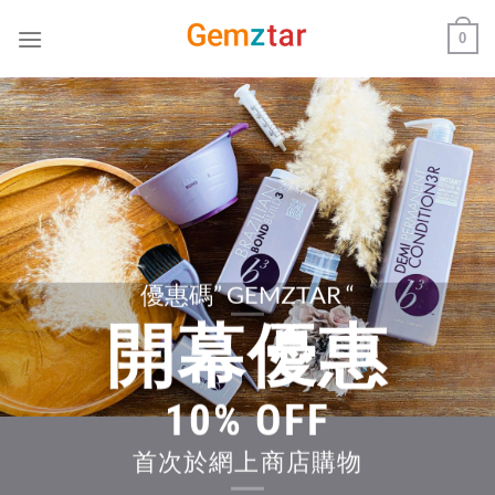
Skip
0
to
content
優惠碼” GEMZTAR “
開幕優惠
10% OFF
首次於網上商店購物