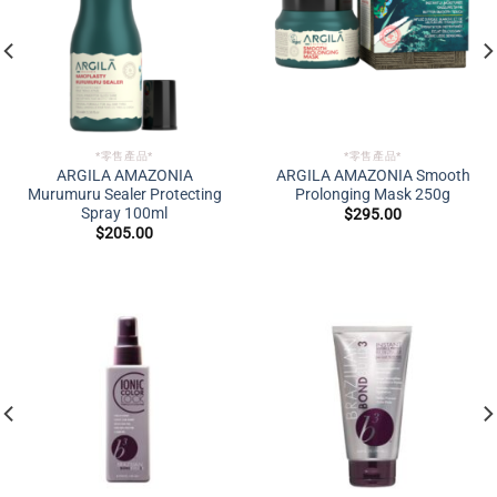
*零售產品*
*零售產品*
ARGILA AMAZONIA
ARGILA AMAZONIA Smooth
Murumuru Sealer Protecting
Prolonging Mask 250g
Spray 100ml
$
295.00
$
205.00