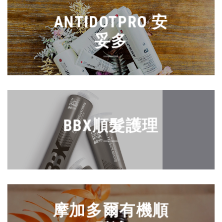
ANTIDOTPRO 安
妥多
BBX順髮護理
摩加多爾有機順