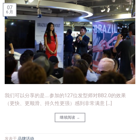
07
6 月
我们可以分享的是….参加的127位发型师对BB2.0的效果
（更快、更顺滑、持久性更强）感到非常满意 […]
继续阅读
→
发表于
品牌活动