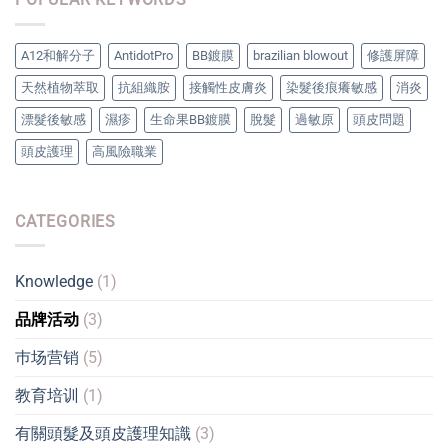
A12和解分子
AntidotPro
BB鍍膜
brazilian blowout
修護屏障
天然植物萃取
抗組織胺
接觸性皮膚炎
染髮後痕癢敏感
消炎
漂髮後敏感
濕疹
生命果BB鍍膜
脫髮
過敏原
頭皮問題
頭皮護理
高風險職業
CATEGORIES
Knowledge
(1)
品牌活动
(3)
巿场营销
(5)
教育培训
(1)
有關頭髮及頭皮護理知識
(3)