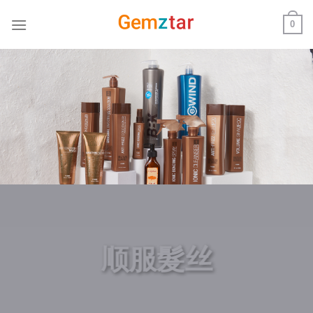
跳
0
到
内
容
顺服髮丝