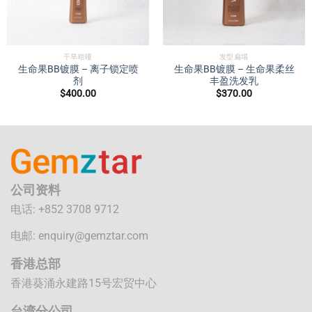
干旱暗哑
发型扁塌
生命果BB镀膜 – 离子锁定喷
生命果BB镀膜 – 生命果柔丝
剂
丰盈洗发乳
$
400.00
$
370.00
公司资料
电话: +852 3708 9712
电邮:
enquiry@gemztar.com
香港总部
香港葵涌永建路15号宏贸中心
台湾分公司